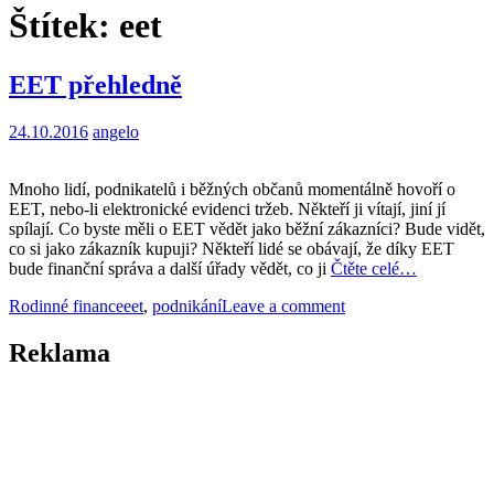
Štítek:
eet
EET přehledně
24.10.2016
angelo
Mnoho lidí, podnikatelů i běžných občanů momentálně hovoří o
EET, nebo-li elektronické evidenci tržeb. Někteří ji vítají, jiní jí
spílají. Co byste měli o EET vědět jako běžní zákazníci? Bude vidět,
co si jako zákazník kupuji? Někteří lidé se obávají, že díky EET
bude finanční správa a další úřady vědět, co ji
Čtěte celé…
Rodinné finance
eet
,
podnikání
Leave a comment
Reklama