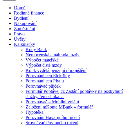
Domů
Rodinné finance
Bydlení
Nakupování
Zaměstnání
Právo
Úvěry
Kalkulačky
Kódy Bank
Nemocenská a náhrada mzdy
Výpočet mateřské
Výpočet čisté mzdy
Kolik vydělá penzijní připojištění
Porovnání cen Elektřiny
Porovnání cen Plynu
Porovnávač půjček
Formulář Poptávej.cz Zadání poptávky na poskytnutí
služby, řemeslníka…
Porovnávač – Mobilní volání
Založení mKonta MBank – formulář
Hypotéka
Porovnání Havarijního ručení
Srovnávač Povinného ručení