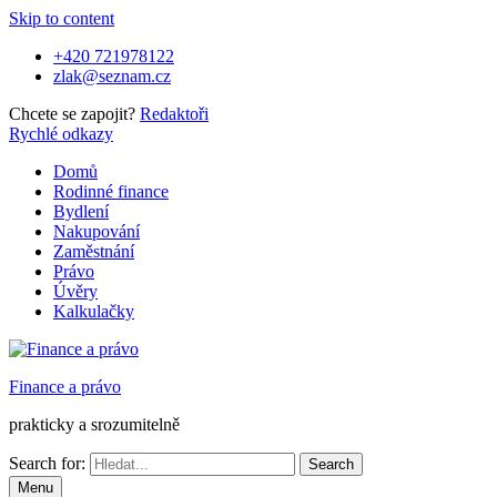
Skip to content
+420 721978122
zlak@seznam.cz
Chcete se zapojit?
Redaktoři
Rychlé odkazy
Domů
Rodinné finance
Bydlení
Nakupování
Zaměstnání
Právo
Úvěry
Kalkulačky
Finance a právo
prakticky a srozumitelně
Search for:
Menu