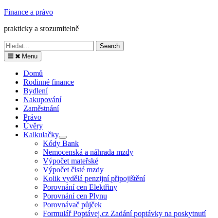
Finance a právo
prakticky a srozumitelně
Search
for:
Menu
Domů
Rodinné finance
Bydlení
Nakupování
Zaměstnání
Právo
Úvěry
Kalkulačky
Kódy Bank
Nemocenská a náhrada mzdy
Výpočet mateřské
Výpočet čisté mzdy
Kolik vydělá penzijní připojištění
Porovnání cen Elektřiny
Porovnání cen Plynu
Porovnávač půjček
Formulář Poptávej.cz Zadání poptávky na poskytnutí