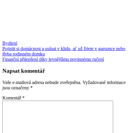
Bydlení
Navigace
Pojistit si domácnost a usínat v klidu, ať už žijete v garsonce nebo
třeba rodinném domku
pro
Finanční přilepšení díky levnějšímu povinnému ručení
příspěvek
Napsat komentář
Vaše e-mailová adresa nebude zveřejněna.
Vyžadované informace
jsou označeny
*
Komentář
*