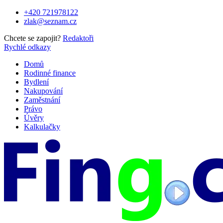
Skip
+420 721978122
to
zlak@seznam.cz
content
Chcete se zapojit?
Redaktoři
Rychlé odkazy
Domů
Rodinné finance
Bydlení
Nakupování
Zaměstnání
Právo
Úvěry
Kalkulačky