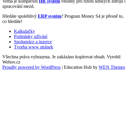
Vema je komplexní
HR systém
vhodný pro řízení lidských zdrojů i
zpracování mezd.
Hledáte spolehlivý
ERP systém
? Program Money S4 je přesně to,
co hledáte!
Kalkulačky
Podmínky užívání
Spolupráce a inzerce
Tvorba www stránek
Všechna práva vyhrazena. Je zakázáno kopírovat obsah. Vyrobil
Webov.cz
Proudly powered by WordPress
|
Education Hub by
WEN Themes