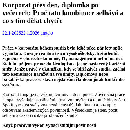
Korporát přes den, diplomka po
večerech: Proč tato kombinace selhává a
co s tím dělat chytře
22.1.2026
22.1.2026
angelo
Práce v korporátu během studia byla ještě před pár lety spíše
výjimkou. Dnes je realitou tisíců vysokoškolských studentů,
zejména v oborech ekonomie, IT, managementu nebo financí.
Stabilní příjem, praxe do životopisu a jasně nastavený kariérní
směr. Jenže právě v okamžiku, kdy se blíží závěr studia, začíná
tato kombinace narážet na své limity. Diplomová nebo
bakalářská práce se stává nejslabším článkem jinak funkčního
systému.
Korporát funguje na výkon, termíny a dostupnost. Závěrečná práce
naopak vyžaduje soustředění, kreativní myšlení a dlouhé bloky času.
Spojit tyto dva světy znamená neustálý tlak, únavu a postupné
odsouvání akademických povinností. Výsledkem je stres, pocit
selhání a často i riziko prodloužení studia.
Když pracovní výkon vytlačí studijní povinnosti