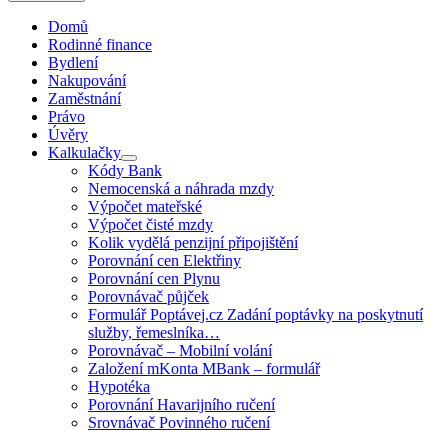
Domů
Rodinné finance
Bydlení
Nakupování
Zaměstnání
Právo
Úvěry
Kalkulačky
Kódy Bank
Nemocenská a náhrada mzdy
Výpočet mateřské
Výpočet čisté mzdy
Kolik vydělá penzijní připojištění
Porovnání cen Elektřiny
Porovnání cen Plynu
Porovnávač půjček
Formulář Poptávej.cz Zadání poptávky na poskytnutí
služby, řemeslníka…
Porovnávač – Mobilní volání
Založení mKonta MBank – formulář
Hypotéka
Porovnání Havarijního ručení
Srovnávač Povinného ručení