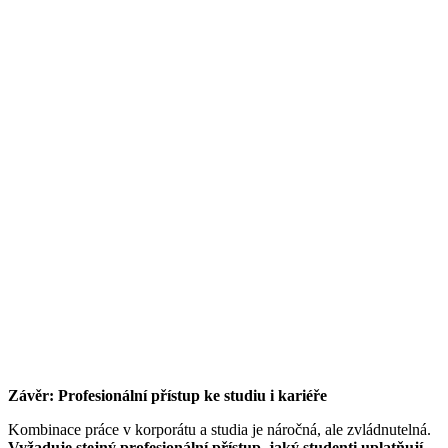
Závěr: Profesionální přístup ke studiu i kariéře
Kombinace práce v korporátu a studia je náročná, ale zvládnutelná.
Vyžaduje stejný profesionální přístup, jaký studenti uplatňují