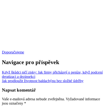
Doporučujeme
Navigace pro příspěvek
Když škůdci ničí zisky: Jak firmy přicházejí o peníze, když podcení
deratizaci a dezinsekci
Jak prodloužit životnost baldachýnu bez složité údržby
Napsat komentář
Vaše e-mailová adresa nebude zveřejněna.
Vyžadované informace
jsou označeny
*