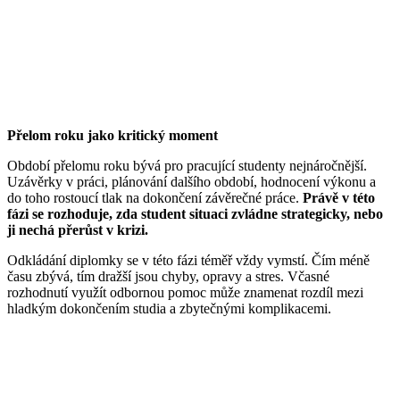
Přelom roku jako kritický moment
Období přelomu roku bývá pro pracující studenty nejnáročnější.
Uzávěrky v práci, plánování dalšího období, hodnocení výkonu a
do toho rostoucí tlak na dokončení závěrečné práce.
Právě v této
fázi se rozhoduje, zda student situaci zvládne strategicky, nebo
ji nechá přerůst v krizi.
Odkládání diplomky se v této fázi téměř vždy vymstí. Čím méně
času zbývá, tím dražší jsou chyby, opravy a stres. Včasné
rozhodnutí využít odbornou pomoc může znamenat rozdíl mezi
hladkým dokončením studia a zbytečnými komplikacemi.