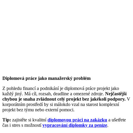
Diplomová práce jako manažerský problém
Z pohledu financí a podnikání je diplomová práce projekt jako
každý jiný. Má cíl, rozsah, deadline a omezené zdroje.
Nejčastější
chybou je snaha zvládnout celý projekt bez jakékoli podpory.
V
korporátním prostředí by si málokdo vzal na starost komplexní
projekt bez týmu nebo externí pomoci.
Tip:
zajistěte si kvalitní
diplomovou práci na zakázku
a ušetřete
čas i stres s možností
vypracování diplomky za peníze
.