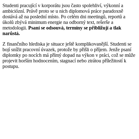
Studenti pracující v korporátu jsou často spolehliví, výkonní a
ambiciózní. Právě proto se u nich diplomová práce paradoxně
dostává až na poslední místo. Po celém dni meetingů, reportů a
úkolů zbývá minimum energie na odborný text, rešerše a
metodologii.
Psaní se odsouvá, termíny se přibližují a tlak
narůstá.
Z finančního hlediska je situace ještě komplikovanější. Studenti se
bojí snížit pracovní úvazek, protože by přišli o příjem. Jenže psaní
diplomky po nocích má přímý dopad na výkon v práci, což se může
projevit horším hodnocením, stagnací nebo ztrátou příležitostí k
postupu.