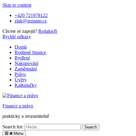
Skip to content
+420 721978122
zlak@seznam.cz
Chcete se zapojit?
Redaktoři
Rychlé odkazy
Domů
Rodinné finance
Bydlení
Nakupování
Zaměstnání
Právo
Úvěry
Kalkulačky
Finance a právo
prakticky a srozumitelně
Search for:
Menu