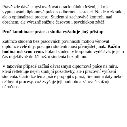
Právě zde dává smysl uvažovat o racionálním řešení, jako je
vypracování diplomové práce s odbornou asistencí. Nejde o zkratku,
ale o optimalizaci procesu. Student si zachovává kontrolu nad
obsahem, ale výrazně snižuje časovou i psychickou zátěž.
Proč kombinace práce a studia vyžaduje jiný přístup
Zatímco studenti bez pracovních povinností mohou věnovat
diplomce celé dny, pracující studenti musí přemýšlet jinak.
Každá
hodina má svou cenu.
Pokud student v korporátu vydělává, je jeho
čas objektivně dražší než u studenta bez příjmu.
V takovém případě začíná dávat smysl diplomová práce na míru,
která reflektuje nejen studijní požadavky, ale i pracovní vytížení
studenta. Často lze téma práce propojit s praxí, firemními daty nebo
reálnými procesy, což zvyšuje její hodnotu a zároveň snižuje
náročnost.