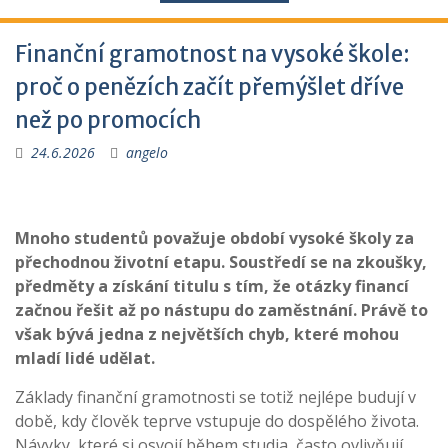
Finanční gramotnost na vysoké škole:
proč o penězích začít přemýšlet dříve
než po promocích
24.6.2026
angelo
Mnoho studentů považuje období vysoké školy za
přechodnou životní etapu. Soustředí se na zkoušky,
předměty a získání titulu s tím, že otázky financí
začnou řešit až po nástupu do zaměstnání. Právě to
však bývá jedna z největších chyb, které mohou
mladí lidé udělat.
Základy finanční gramotnosti se totiž nejlépe budují v
době, kdy člověk teprve vstupuje do dospělého života.
Návyky, které si osvojí během studia, často ovlivňují