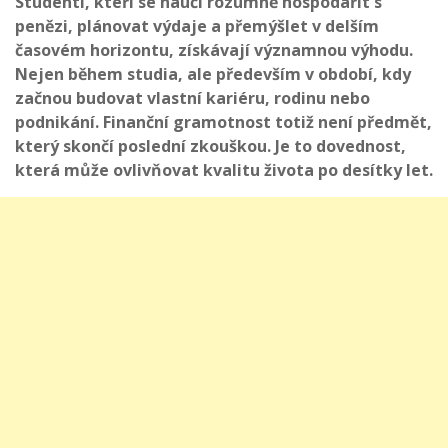
Studenti, kteří se naučí rozumně hospodařit s
penězi, plánovat výdaje a přemýšlet v delším
časovém horizontu, získávají významnou výhodu.
Nejen během studia, ale především v období, kdy
začnou budovat vlastní kariéru, rodinu nebo
podnikání. Finanční gramotnost totiž není předmět,
který skončí poslední zkouškou. Je to dovednost,
která může ovlivňovat kvalitu života po desítky let.