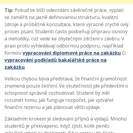
Tip:
Pokud se blíží odevzdání závěrečné práce, vyplatí
se zaměřit na jasně definovanou strukturu, kvalitní
zdroje a průběžné konzultace, které výrazně zrychlí celý
proces psaní. Studenti často podceňují přípravu osnovy
a metodiky, což vede ke zbytečným zdržení v závěru. V
praxi proto vyhledávají odbornou podporu, například
formou
vypracování diplomové práce na zakázku
či
vypracování podkladů bakalářské práce na
zakázku
.
Velkou chybou bývá představa, že finanční gramotnost
znamená pouze šetření. Ve skutečnosti jde především o
schopnost správně rozhodovat. Student by měl
rozumět tomu, jak funguje rozpočet, jak vytvářet
finanční rezervu a jak plánovat větší výdaje.
Základním krokem je sledování příjmů a výdajů. Mnoho
studentů je překvapeno, když zjistí, kolik peněz
měsíčně utratí za drobnosti. Káva cestou do školy,