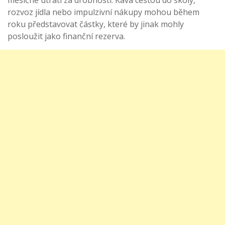
rozvoz jídla nebo impulzivní nákupy mohou během
roku představovat částky, které by jinak mohly
posloužit jako finanční rezerva.