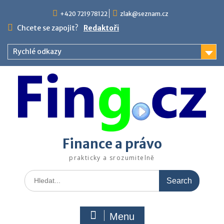
Skip
+420 721978122
zlak@seznam.cz
to
content
Chcete se zapojit?
Redaktoři
Rychlé odkazy
Finance a právo
prakticky a srozumitelně
Search
for:
Menu