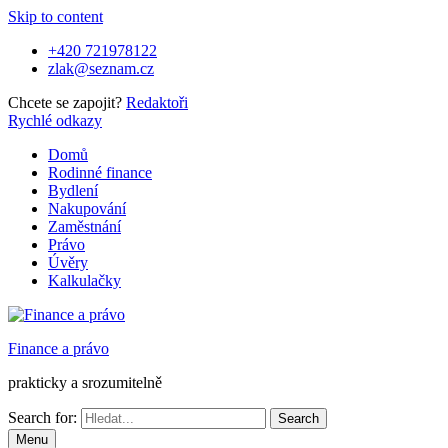
Skip to content
+420 721978122
zlak@seznam.cz
Chcete se zapojit?
Redaktoři
Rychlé odkazy
Domů
Rodinné finance
Bydlení
Nakupování
Zaměstnání
Právo
Úvěry
Kalkulačky
Finance a právo
prakticky a srozumitelně
Search for:
Menu