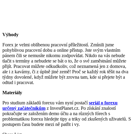
Výhody
Forex je velmi oblíbenou pracovní příležitostí. Zmínili jsme
pohyblivou pracovní dobu a online přístup. Jste svým vlastním
pánem čili se nemusíte nikomu zodpovídat. Nikdo na vás nebude
tlačit s termíny a nebudete se bát o to, že o své zaměstnání můžete
přijít. Pracovat můžete odkudkoliv, což neznamená jen z domova,
ale i z kavárny, či z úplně jiné země! Proč se každý rok těšit na dva
týdny dovolené, když můžete být zrovna tam, kde si přejete být a
odtud i pracovat.
Materiály
Pro studium základů forexu vám nyní postačí
seriál o forexu
určený začátečníkům
z InvestPlanet.cz. Po získání znalostí
pokračujte se založením demo účtu a na různých fórech s
problematikou forexu hledejte tipy a triky od zkušených uživatelů. S
postupem času budete mezi ně patřit i vy.