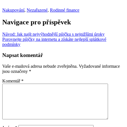
Nakupování
,
Nezařazené
,
Rodinné finance
Navigace pro příspěvek
Návod: Jak najít nejvýhodnější půjčku s nejnižšími úroky
Porovnejte půjčky na internetu a získáte nejlepší splátkové
podmínky
Napsat komentář
Vaše e-mailová adresa nebude zveřejněna.
Vyžadované informace
jsou označeny
*
Komentář
*