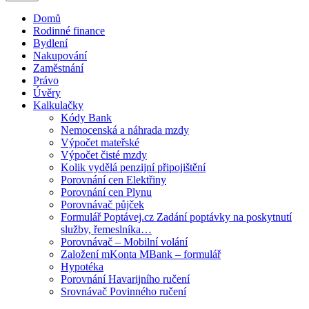
Domů
Rodinné finance
Bydlení
Nakupování
Zaměstnání
Právo
Úvěry
Kalkulačky
Kódy Bank
Nemocenská a náhrada mzdy
Výpočet mateřské
Výpočet čisté mzdy
Kolik vydělá penzijní připojištění
Porovnání cen Elektřiny
Porovnání cen Plynu
Porovnávač půjček
Formulář Poptávej.cz Zadání poptávky na poskytnutí
služby, řemeslníka…
Porovnávač – Mobilní volání
Založení mKonta MBank – formulář
Hypotéka
Porovnání Havarijního ručení
Srovnávač Povinného ručení